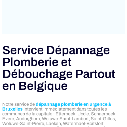
Service Dépannage
Plomberie et
Débouchage Partout
en Belgique
Notre service de
dépannage plomberie en urgence à
Bruxelles
intervient immédiatement dans toutes les
communes de la capitale : Etterbeek, Uccle, Schaerbeek,
Evere, Auderghem, Woluwe-Saint-Lambert, Saint-Gilles,
Woluwe-Saint-Pierre, Laeken, Watermael-Boitsfort,