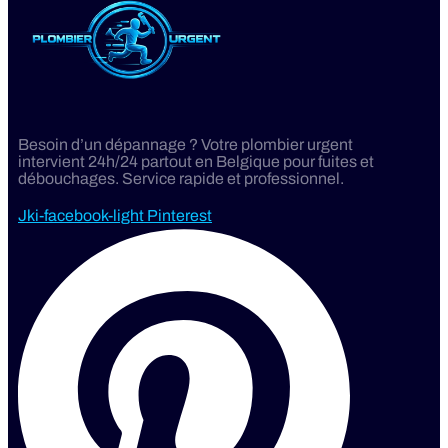
Besoin d’un dépannage ? Votre plombier urgent
intervient 24h/24 partout en Belgique pour fuites et
débouchages. Service rapide et professionnel.
Jki-facebook-light
Pinterest