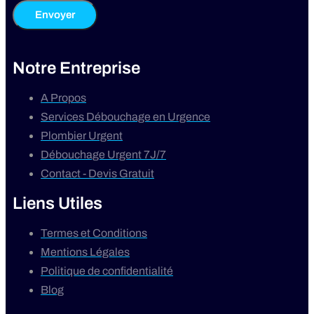
Envoyer
Notre Entreprise
A Propos
Services Débouchage en Urgence
Plombier Urgent
Débouchage Urgent 7J/7
Contact - Devis Gratuit
Liens Utiles
Termes et Conditions
Mentions Légales
Politique de confidentialité
Blog