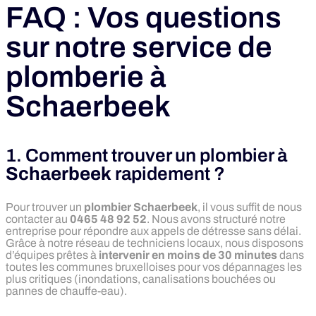
FAQ : Vos questions
sur notre service de
plomberie à
Schaerbeek
1. Comment trouver un plombier à
Schaerbeek
rapidement ?
Pour trouver un
plombier Schaerbeek
, il vous suffit de nous
contacter au
0465 48 92 52
. Nous avons structuré notre
entreprise pour répondre aux appels de détresse sans délai.
Grâce à notre réseau de techniciens locaux, nous disposons
d’équipes prêtes à
intervenir en moins de 30 minutes
dans
toutes les communes bruxelloises pour vos dépannages les
plus critiques (inondations, canalisations bouchées ou
pannes de chauffe-eau).