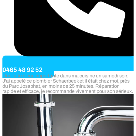
0465 48 92 52
Une fuite d'eau importante dans ma cuisine un samedi soir.
J'ai appelé ce plombier Schaerbeek et il était chez moi, près
du Parc Josaphat, en moins de 25 minutes. Réparation
rapide et efficace, je recommande vivement pour son sérieux.