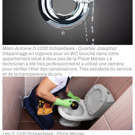
Marc-Antoine D.
1030 Schaerbeek - Quartier Josaphat
Dépannage en urgence pour un WC bouché dans notre
appartement situé à deux pas de la Place Meiser. Le
technicien a été très professionnel et a utilisé une caméra
pour vérifier l'état des canalisations. Très satisfaite du service
et de la transparence du prix.
Léa S.
1030 Schaerbeek - Place Meiser