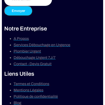
Envoyer
Notre Entreprise
A Propos
Services Débouchage en Urgence
Plombier Urgent
Débouchage Urgent 7J/7
Contact - Devis Gratuit
Liens Utiles
Termes et Conditions
Mentions Légales
Politique de confidentialité
Blog