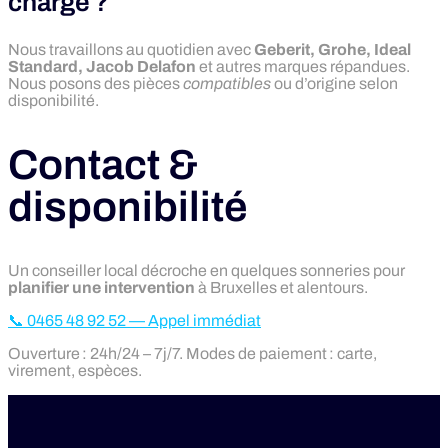
charge ?
Nous travaillons au quotidien avec
Geberit, Grohe, Ideal
Standard, Jacob Delafon
et autres marques répandues.
Nous posons des pièces
compatibles
ou d’origine selon
disponibilité.
Contact &
disponibilité
Un conseiller local décroche en quelques sonneries pour
planifier une intervention
à Bruxelles et alentours.
📞 0465 48 92 52 — Appel immédiat
Ouverture : 24h/24 – 7j/7. Modes de paiement : carte,
virement, espèces.