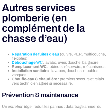
Autres services
plomberie (en
complément de la
chasse d’eau)
Réparation de fuites d’eau
(cuivre, PER, multicouche,
flexibles).
Débouchage
WC
, lavabo, évier, douche, baignoire.
Remplacement WC
, robinets, réservoirs, mécanismes.
Installation sanitaire
: lavabos, douches, meubles
vasques.
Chauffe‑eau & chaudière
: premiers secours et relais
vers technicien agréé si nécessaire.
Prévention & maintenance
Un
entretien léger
réduit les pannes : détartrage annuel du