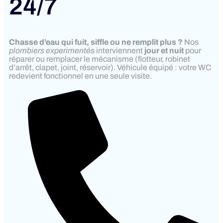
24/7
Chasse d’eau qui fuit, siffle ou ne remplit plus ?
Nos
plombiers experimentés
interviennent
jour et nuit
pour
réparer ou remplacer le mécanisme (flotteur, robinet
d’arrêt, clapet, joint, réservoir). Véhicule équipé : votre WC
redevient fonctionnel en une seule visite.