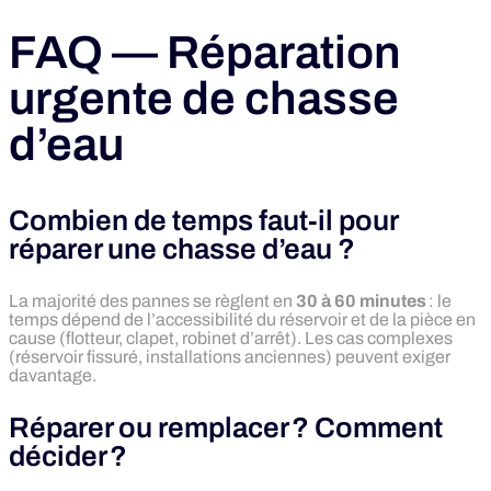
FAQ — Réparation
urgente de chasse
d’eau
Combien de temps faut‑il pour
réparer une chasse d’eau ?
La majorité des pannes se règlent en
30 à 60 minutes
: le
temps dépend de l’accessibilité du réservoir et de la pièce en
cause (flotteur, clapet, robinet d’arrêt). Les cas complexes
(réservoir fissuré, installations anciennes) peuvent exiger
davantage.
Réparer ou remplacer ? Comment
décider ?