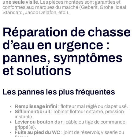
une seule visite
. Les pièces montées sont garanties et
conformes aux marques du marché (Geberit, Grohe, Ideal
Standard, Jacob Delafon, etc.).
Réparation de chasse
d’eau en urgence :
pannes, symptômes
et solutions
Les pannes les plus fréquentes
Remplissage infini
: flotteur mal réglé ou clapet usé.
Sifflement/bruit
: robinet flotteur entartré, pression
instable.
Levier ou bouton dur
: câble ou tige de commande
grippé(e).
Fuite au pied du WC
: joint de réservoir, visserie ou