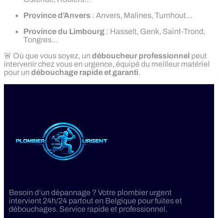
Province d’Anvers
: Anvers, Malines, Turnhout…
Province du Limbourg
: Hasselt, Genk, Saint-Trond,
Tongres…
🚨 Où que vous soyez, un
déboucheur professionnel
peut
intervenir chez vous en urgence, équipé du meilleur matériel
pour un
débouchage rapide et garanti
.
Besoin d’un dépannage ? Votre plombier urgent
intervient 24h/24 partout en Belgique pour fuites et
débouchages. Service rapide et professionnel.