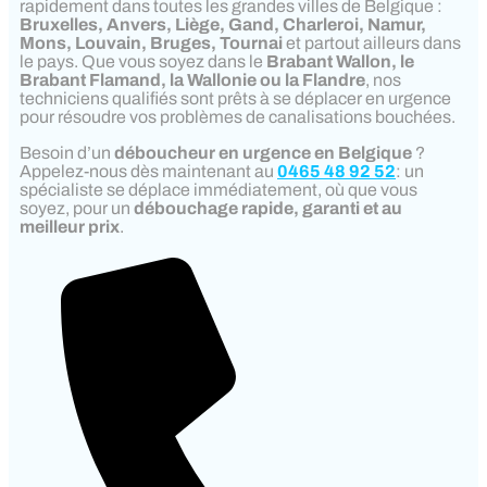
rapidement dans toutes les grandes villes de Belgique :
Bruxelles, Anvers, Liège, Gand, Charleroi, Namur,
Mons, Louvain, Bruges, Tournai
et partout ailleurs dans
le pays. Que vous soyez dans le
Brabant Wallon, le
Brabant Flamand, la Wallonie ou la Flandre
, nos
techniciens qualifiés sont prêts à se déplacer en urgence
pour résoudre vos problèmes de canalisations bouchées.
Besoin d’un
déboucheur en urgence en Belgique
?
Appelez-nous dès maintenant au
0465 48 92 52
: un
spécialiste se déplace immédiatement, où que vous
soyez, pour un
débouchage rapide, garanti et au
meilleur prix
.