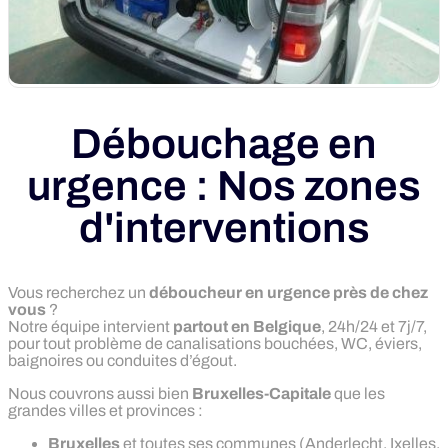
Débouchage en
urgence : Nos zones
d'interventions
Vous recherchez un
déboucheur en urgence près de chez
vous
?
Notre équipe intervient
partout en Belgique
, 24h/24 et 7j/7,
pour tout problème de canalisations bouchées, WC, éviers,
baignoires ou conduites d’égout.
Nous couvrons aussi bien
Bruxelles-Capitale
que les
grandes villes et provinces :
Bruxelles
et toutes ses communes (Anderlecht, Ixelles,