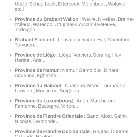
Uccle, Schaerbeek, Etterbeek, Molenbeek, Woluwe,
etc.)
Province du Brabant Wallon
: Wavre, Nivelles, Braine-
l’Alleud, Waterloo, Ottignies-Louvain-la-Neuve,
Jodoigne…
Brabant Flamand
: Louvain, Vilvorde, Hal, Zaventem,
Tervuren…
Province de Liège
: Liège, Verviers, Seraing, Huy,
Herstal, Ans…
Province de Namur
: Namur, Gembloux, Dinant,
Andenne, Éghezée…
Province du Hainaut
: Charleroi, Mons, Tournai, La
Louvière, Mouscron, Soignies…
Province du Luxembourg
: Arlon, Marche-en-
Famenne, Bastogne, Virton…
Province de Flandre Orientale
: Gand, Alost, Saint-
Nicolas, Termonde…
Province de Flandre Occidentale
: Bruges, Courtrai,
Ostende, Roulers…