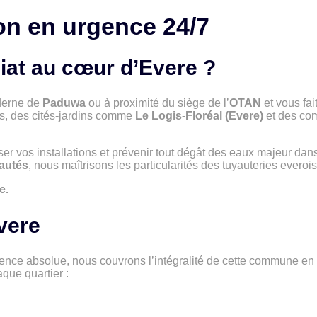
ion en urgence 24/7
at au cœur d’Evere ?
oderne de
Paduwa
ou à proximité du siège de l’
OTAN
et vous fai
rs, des cités-jardins comme
Le Logis-Floréal (Evere)
et des com
ser vos installations et prévenir tout dégât des eaux majeur da
autés
, nous maîtrisons les particularités des tuyauteries everoi
e.
vere
gence absolue, nous couvrons l’intégralité de cette commune en
que quartier :