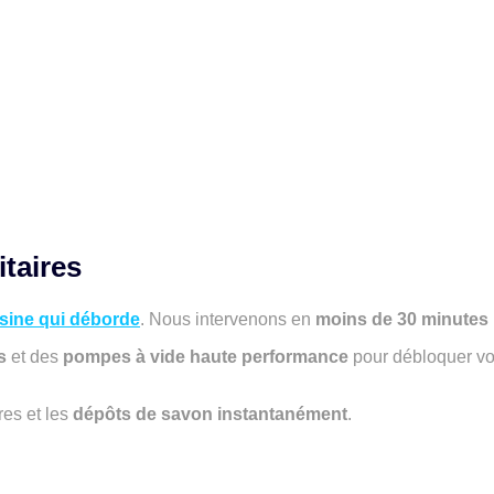
taires
isine qui déborde
. Nous intervenons en
moins de 30 minutes
s
et des
pompes à vide haute performance
pour débloquer vos
res et les
dépôts de savon instantanément
.