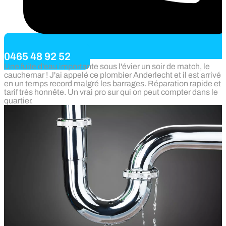
0465 48 92 52
Une fuite d’eau importante sous l'évier un soir de match, le
cauchemar ! J'ai appelé ce plombier Anderlecht et il est arrivé
en un temps record malgré les barrages. Réparation rapide et
tarif très honnête. Un vrai pro sur qui on peut compter dans le
quartier.