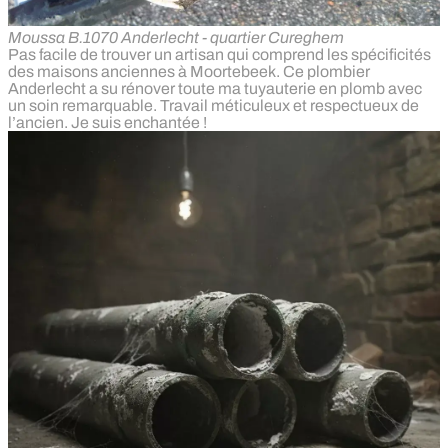
Moussa B.
1070 Anderlecht - quartier Cureghem
Pas facile de trouver un artisan qui comprend les spécificités
des maisons anciennes à Moortebeek. Ce plombier
Anderlecht a su rénover toute ma tuyauterie en plomb avec
un soin remarquable. Travail méticuleux et respectueux de
l’ancien. Je suis enchantée !