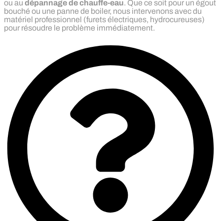
ou au
dépannage de chauffe-eau
. Que ce soit pour un égout
bouché ou une panne de boiler, nous intervenons avec du
matériel professionnel (furets électriques, hydrocureuses)
pour résoudre le problème immédiatement.