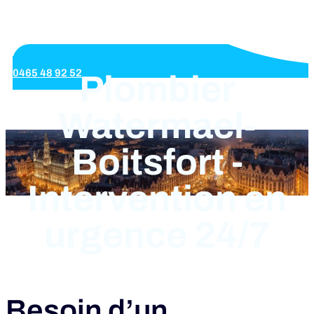
0465 48 92 52
Plombier
Watermael-
Boitsfort -
Intervention en
urgence 24/7
Besoin d’un