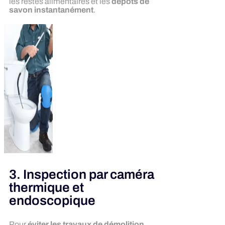
les restes alimentaires et les
dépôts de
savon instantanément
.
3. Inspection par caméra
thermique et
endoscopique
Pour
éviter les travaux de démolition