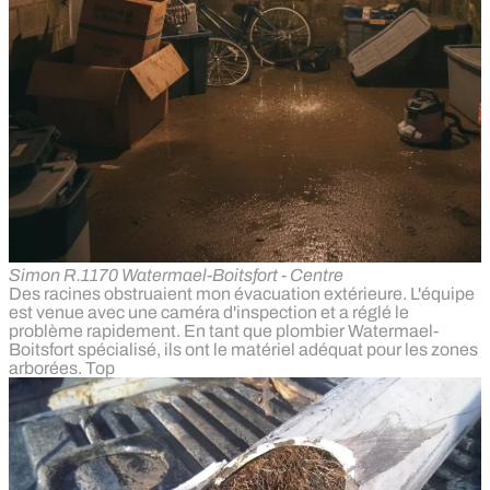
Simon R.
1170 Watermael-Boitsfort - Centre
Des racines obstruaient mon évacuation extérieure. L'équipe
est venue avec une caméra d'inspection et a réglé le
problème rapidement. En tant que plombier Watermael-
Boitsfort spécialisé, ils ont le matériel adéquat pour les zones
arborées. Top