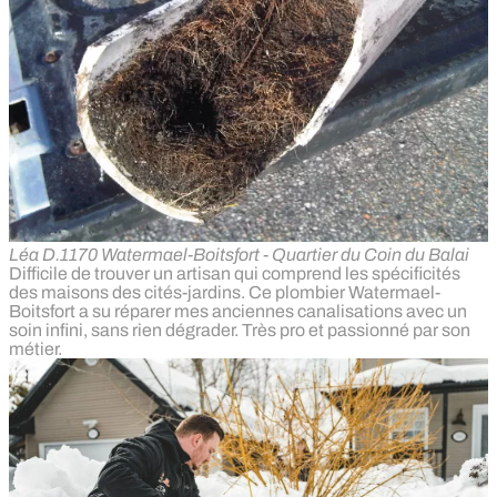
Léa D.
1170 Watermael-Boitsfort - Quartier du Coin du Balai
Difficile de trouver un artisan qui comprend les spécificités
des maisons des cités-jardins. Ce plombier Watermael-
Boitsfort a su réparer mes anciennes canalisations avec un
soin infini, sans rien dégrader. Très pro et passionné par son
métier.