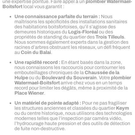
une expertise pointue. Faire appel à un
plombier Watermael-
Boitsfort
local vous garantit :
Une connaissance parfaite du terrain :
Nous
maîtrisons les spécificités des installations sanitaires
des habitations boitsfortoises, qu’il s’agisse des
demeures historiques du
Logis-Floréal
ou des
propriétés de standing du quartier des
Trois Tilleuls
.
Nous sommes également experts dans la gestion des
racines d’arbres obstruant les réseaux, un défi fréquent
au
Coin du Balai
.
Une rapidité record :
En étant basés dans la zone,
nous connaissons les raccourcis pour contourner les
embouteillages chroniques de la
Chaussée de la
Hulpe
ou du
Boulevard du Souverain
. Votre
plombier
Watermael-Boitsfort
arrive chez vous en un temps
record pour limiter les dégâts, même à proximité de la
Place Wiener
.
Un matériel de pointe adapté :
Pour ne pas fragiliser
les structures anciennes et classées du quartier
Keym
ou du centre historique, nous utilisons des technologies
modernes telles que l’inspection par caméra vidéo,
l’hydrocurage haute pression et des outils de détection
de fuite non-destructive.