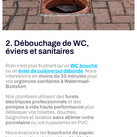
2. Débouchage de WC,
éviers et sanitaires
Rien n’est plus frustrant qu’un
WC bouché
ou un
évier de cuisine qui déborde
. Nous
intervenons en
moins de 30 minutes
pour
vos
urgences sanitaires à Watermael-
Boitsfort
.
Nos plombiers utilisent des
furets
électriques professionnels
et des
pompes à vide haute performance
pour
débloquer vos toilettes, douches,
baignoires et lavabos
sans abîmer votre
porcelaine
ou vos tuyauteries en PVC.
Nous évacuons les
bouchons de papier
,