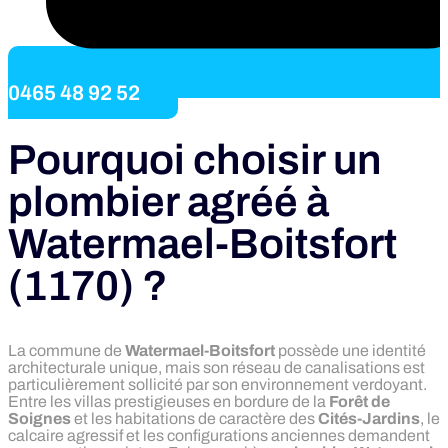
0465 48 92 52
Pourquoi choisir un
plombier agréé à
Watermael-Boitsfort
(1170) ?
La commune de
Watermael-Boitsfort
possède une identité
architecturale unique, mais son réseau de canalisations est
particulièrement sollicité par son environnement verdoyant.
Entre les villas prestigieuses en bordure de la
Forêt de
Soignes
et les habitations de caractère des
Cités-Jardins
, le
calcaire agressif et les configurations anciennes demandent