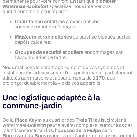
permanente pour votre confort. En tant que
plombier
Watermael-Boitsfort
spécialisé, nous intervenons
quotidiennement pour réparer :
Chauffe-eau entartrés
provoquant une
surconsommation d’énergie.
Mitigeurs et robinetteries
de prestige bloqués par les
dépôts calcaires.
Groupes de sécurité et boilers
endommagés par
l’accumulation de tartre.
Nous réalisons le détartrage complet de vos systèmes et
installons des adoucisseurs d’eau performants, parfaitement
adaptés aux maisons et appartements du
1170
, pour
prolonger durablement la vie de vos appareils.
Une logistique adaptée à la
commune-jardin
De la
Place Keym
au quartier des
Trois Tilleuls
, circuler à
Watermael-Boitsfort peut s’avérer complexe, surtout lors des
ralentissements sur la
Chaussée de la Hulpe
ou le
Boulevard du Souverain
. Là où d’autres entreprises perdent