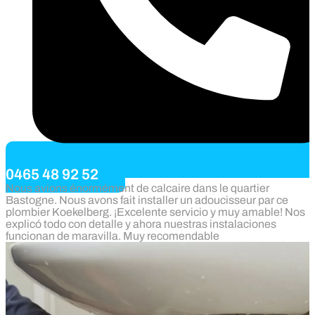
0465 48 92 52
Nous avions énormément de calcaire dans le quartier
Bastogne. Nous avons fait installer un adoucisseur par ce
plombier Koekelberg. ¡Excelente servicio y muy amable! Nos
explicó todo con detalle y ahora nuestras instalaciones
funcionan de maravilla. Muy recomendable