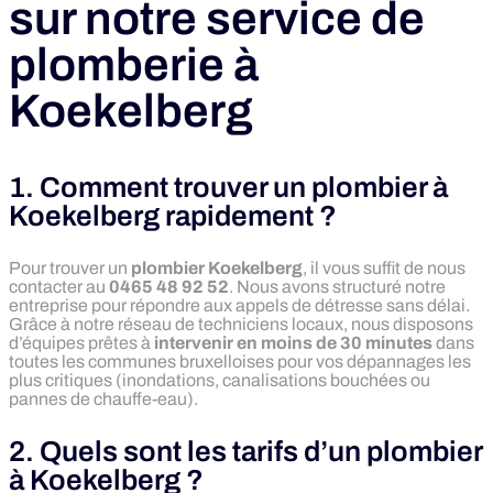
sur notre service de
plomberie à
Koekelberg
1. Comment trouver un plombier à
Koekelberg rapidement ?
Pour trouver un
plombier Koekelberg
, il vous suffit de nous
contacter au
0465 48 92 52
. Nous avons structuré notre
entreprise pour répondre aux appels de détresse sans délai.
Grâce à notre réseau de techniciens locaux, nous disposons
d’équipes prêtes à
intervenir en moins de 30 minutes
dans
toutes les communes bruxelloises pour vos dépannages les
plus critiques (inondations, canalisations bouchées ou
pannes de chauffe-eau).
2. Quels sont les tarifs d’un plombier
à Koekelberg ?