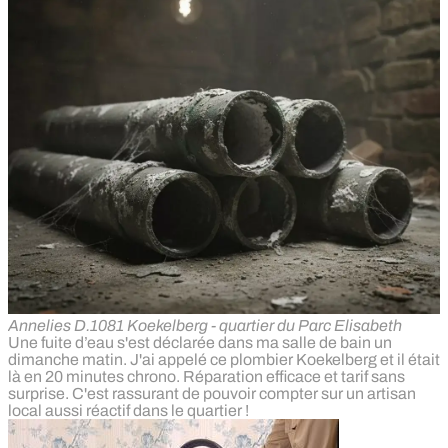
Annelies D.
1081 Koekelberg - quartier du Parc Elisabeth
Une fuite d’eau s'est déclarée dans ma salle de bain un
dimanche matin. J'ai appelé ce plombier Koekelberg et il était
là en 20 minutes chrono. Réparation efficace et tarif sans
surprise. C'est rassurant de pouvoir compter sur un artisan
local aussi réactif dans le quartier !