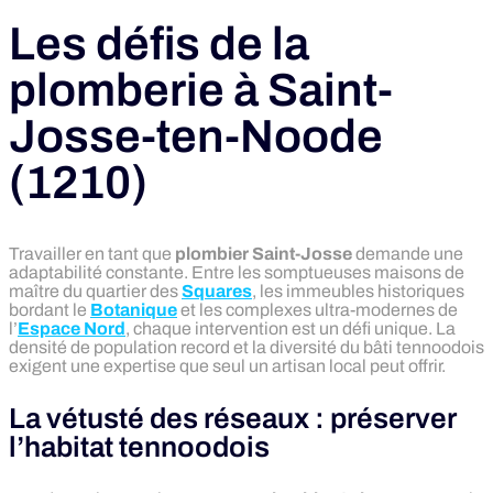
Les défis de la
plomberie à Saint-
Josse-ten-Noode
(1210)
Travailler en tant que
plombier Saint-Josse
demande une
adaptabilité constante. Entre les somptueuses maisons de
maître du quartier des
Squares
, les immeubles historiques
bordant le
Botanique
et les complexes ultra-modernes de
l’
Espace Nord
, chaque intervention est un défi unique. La
densité de population record et la diversité du bâti tennoodois
exigent une expertise que seul un artisan local peut offrir.
La vétusté des réseaux : préserver
l’habitat tennoodois