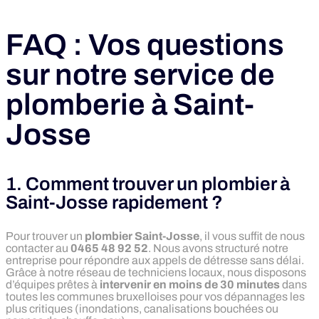
FAQ : Vos questions
sur notre service de
plomberie à Saint-
Josse
1. Comment trouver un plombier à
Saint-Josse rapidement ?
Pour trouver un
plombier Saint-Josse
, il vous suffit de nous
contacter au
0465 48 92 52
. Nous avons structuré notre
entreprise pour répondre aux appels de détresse sans délai.
Grâce à notre réseau de techniciens locaux, nous disposons
d’équipes prêtes à
intervenir en moins de 30 minutes
dans
toutes les communes bruxelloises pour vos dépannages les
plus critiques (inondations, canalisations bouchées ou