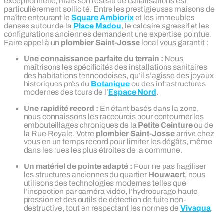
exceptionnelle, mais son réseau de canalisations est
particulièrement sollicité. Entre les prestigieuses maisons de
maître entourant le
Square Ambiorix
et les immeubles
denses autour de la
Place Madou
, le calcaire agressif et les
configurations anciennes demandent une expertise pointue.
Faire appel à un
plombier Saint-Josse
local vous garantit :
Une connaissance parfaite du terrain :
Nous
maîtrisons les spécificités des installations sanitaires
des habitations tennoodoises, qu’il s’agisse des joyaux
historiques près du
Botanique
ou des infrastructures
modernes des tours de l’
Espace Nord
.
Une rapidité record :
En étant basés dans la zone,
nous connaissons les raccourcis pour contourner les
embouteillages chroniques de la
Petite Ceinture
ou de
la Rue Royale. Votre
plombier Saint-Josse
arrive chez
vous en un temps record pour limiter les dégâts, même
dans les rues les plus étroites de la commune.
Un matériel de pointe adapté :
Pour ne pas fragiliser
les structures anciennes du quartier
Houwaert
, nous
utilisons des technologies modernes telles que
l’inspection par caméra vidéo, l’hydrocurage haute
pression et des outils de détection de fuite non-
destructive, tout en respectant les normes de
Vivaqua
.