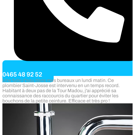
0465 48 92 52
Une fuite d’eau dans mes bureaux un lundi matin. Ce
plombier Saint-Josse est intervenu en un temps record.
Habitant à deux pas de la Tour Madou, j'ai apprécié sa
connaissance des raccourcis du quartier pour éviter les
bouchons de la petite ceinture. Efficace et très pro !