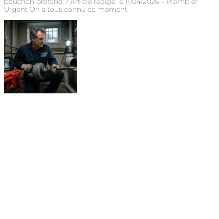
bouchon profond ? Article rédigé le 11/04/2026 – Plombier
Urgent On a tous connu ce moment