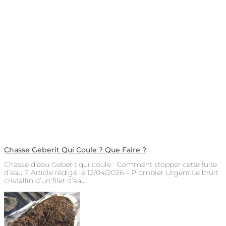
Chasse Geberit Qui Coule ? Que Faire ?
Chasse d’eau Geberit qui coule : Comment stopper cette fuite
d’eau ? Article rédigé le 12/04/2026 – Plombier Urgent Le bruit
cristallin d’un filet d’eau