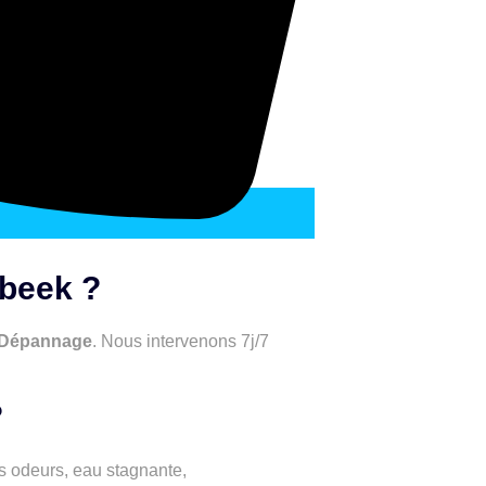
rbeek ?
Dépannage
. Nous intervenons 7j/7
?
s odeurs, eau stagnante,