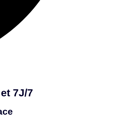
et 7J/7
ace