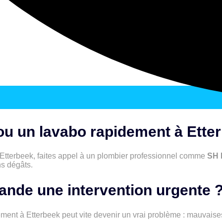
u un lavabo rapidement à Ette
 Etterbeek, faites appel à un plombier professionnel comme
SH 
s dégâts.
nde une intervention urgente 
ent à Etterbeek peut vite devenir un vrai problème : mauvaise