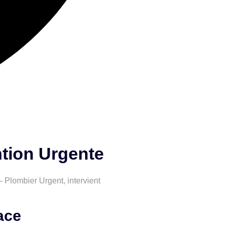
ntion Urgente
Plombier Urgent, intervient
ace