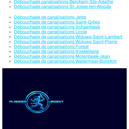
Débouchage canalisations Berchem-Ste-Agathe
Débouchage canalisations St-Josse-ten-Noode
Débouchage de canalisations Jette
Débouchage de canalisations Saint-Gilles
Débouchage de canalisations Schaerbeek
Débouchage de canalisations Uccle
Débouchage de canalisations Woluwe Saint-Lambert
Débouchage de canalisations Woluwe Saint-Pierre
Débouchage de canalisations Forest
Débouchage de canalisations Koekelberg
Débouchage de canalisations Molenbeek-Jean
Débouchage de canalisations Watermeal-Boitsfort