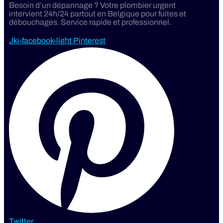
Besoin d’un dépannage ? Votre plombier urgent
intervient 24h/24 partout en Belgique pour fuites et
débouchages. Service rapide et professionnel.
Jki-facebook-light
Pinterest
Twitter