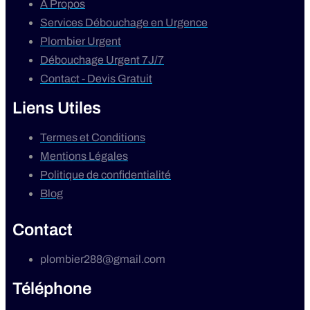
A Propos
Services Débouchage en Urgence
Plombier Urgent
Débouchage Urgent 7J/7
Contact - Devis Gratuit
Liens Utiles
Termes et Conditions
Mentions Légales
Politique de confidentialité
Blog
Contact
plombier288@gmail.com
Téléphone