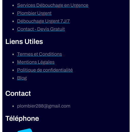
Services Débouchage en Urgence
Plombier Urgent
Débouchage Urgent 7J/7
Contact - Devis Gratuit
Liens Utiles
Termes et Conditions
Mentions Légales
Politique de confidentialité
Blog
Contact
plombier288@gmail.com
Téléphone