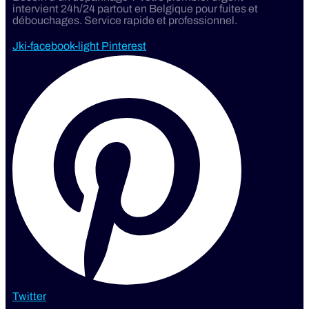
intervient 24h/24 partout en Belgique pour fuites et
débouchages. Service rapide et professionnel.
Jki-facebook-light
Pinterest
Twitter