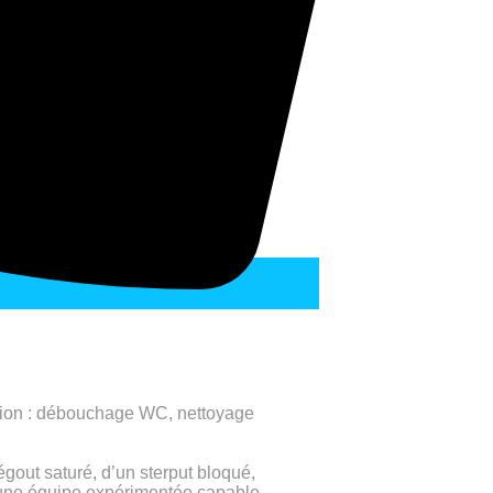
ation : débouchage WC, nettoyage
égout saturé, d’un sterput bloqué,
’une équipe expérimentée capable