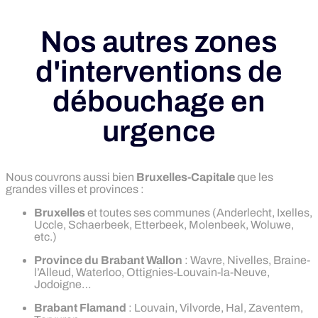
Nos autres zones
d'interventions de
débouchage en
urgence
Nous couvrons aussi bien
Bruxelles-Capitale
que les
grandes villes et provinces :
Bruxelles
et toutes ses communes (Anderlecht, Ixelles,
Uccle, Schaerbeek, Etterbeek, Molenbeek, Woluwe,
etc.)
Province du Brabant Wallon
: Wavre, Nivelles, Braine-
l’Alleud, Waterloo, Ottignies-Louvain-la-Neuve,
Jodoigne…
Brabant Flamand
: Louvain, Vilvorde, Hal, Zaventem,