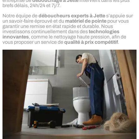
entreprise de
débouchage à Jette
intervient dans les plus
brefs délais, 24h/24 et 7j/7.
Notre équipe de
déboucheurs experts à Jette
s’appuie sur
un savoir-faire éprouvé et du
matériel de pointe
pour vous
garantir une remise en état rapide et durable. Nous
investissons continuellement dans des
technologies
innovantes
, comme le nettoyage haute pression, afin de
vous proposer un service de
qualité à prix compétitif
.