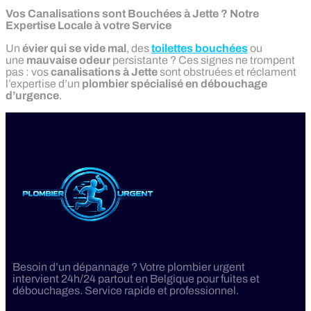
Vos Canalisations sont Bouchées à Jette ? Notre
Expertise Locale à votre Service
Un
évier qui se vide mal
, des
toilettes bouchées
ou
une
mauvaise odeur
persistante ? Ces signes ne trompent
pas : vos
canalisations à Jette
sont obstruées et réclament
l’expertise d’un
plombier spécialisé en débouchage
d’urgence
.
Besoin d’un dépannage ? Votre plombier urgent
intervient 24h/24 partout en Belgique pour fuites et
débouchages. Service rapide et professionnel.