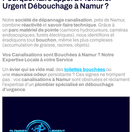
Urgent Débouchage à Namur ?
Notre
société de dépannage canalisation
, prés de Namur,
combine
réactivité
et
savoir-faire technique
. Grâce à
un
parc matériel de pointe
(camions hydrocureurs, caméras
endoscopiques, furets électriques), nous identifions et
éradiquons tout
bouchon
, même les plus complexes
(accumulation de graisse, racines, objets).
Vos Canalisations sont Bouchées à Namur ? Notre
Expertise Locale à votre Service
Un
évier qui se vide mal
, des
toilettes bouchées
ou
une
mauvaise odeur
persistante ? Ces signes ne trompent
pas : vos
canalisations à Namur
sont obstruées et réclament
l’expertise d’un
plombier spécialisé en débouchage
d’urgence
.