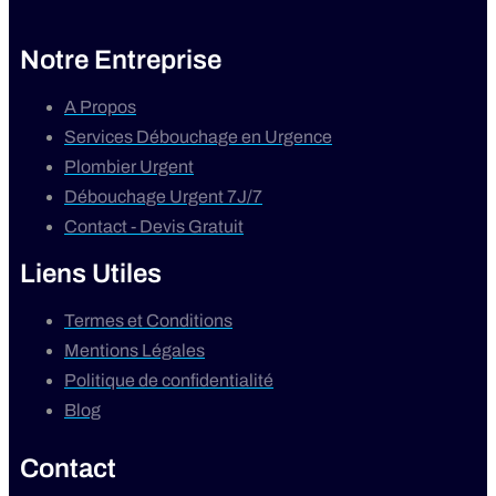
Notre Entreprise
A Propos
Services Débouchage en Urgence
Plombier Urgent
Débouchage Urgent 7J/7
Contact - Devis Gratuit
Liens Utiles
Termes et Conditions
Mentions Légales
Politique de confidentialité
Blog
Contact