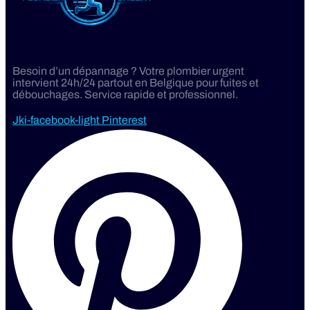
Besoin d’un dépannage ? Votre plombier urgent
intervient 24h/24 partout en Belgique pour fuites et
débouchages. Service rapide et professionnel.
Jki-facebook-light
Pinterest