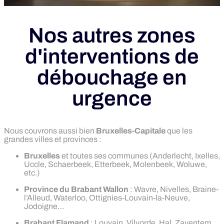
Nos autres zones
d'interventions de
débouchage en
urgence
Nous couvrons aussi bien
Bruxelles-Capitale
que les
grandes villes et provinces :
Bruxelles
et toutes ses communes (Anderlecht, Ixelles,
Uccle, Schaerbeek, Etterbeek, Molenbeek, Woluwe,
etc.)
Province du Brabant Wallon
: Wavre, Nivelles, Braine-
l’Alleud, Waterloo, Ottignies-Louvain-la-Neuve,
Jodoigne…
Brabant Flamand
: Louvain, Vilvorde, Hal, Zaventem,