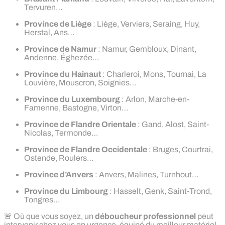
Tervuren…
Province de Liège
: Liège, Verviers, Seraing, Huy,
Herstal, Ans…
Province de Namur
: Namur, Gembloux, Dinant,
Andenne, Éghezée…
Province du Hainaut
: Charleroi, Mons, Tournai, La
Louvière, Mouscron, Soignies…
Province du Luxembourg
: Arlon, Marche-en-
Famenne, Bastogne, Virton…
Province de Flandre Orientale
: Gand, Alost, Saint-
Nicolas, Termonde…
Province de Flandre Occidentale
: Bruges, Courtrai,
Ostende, Roulers…
Province d’Anvers
: Anvers, Malines, Turnhout…
Province du Limbourg
: Hasselt, Genk, Saint-Trond,
Tongres…
🚨 Où que vous soyez, un
déboucheur professionnel
peut
intervenir chez vous en urgence, équipé du meilleur matériel