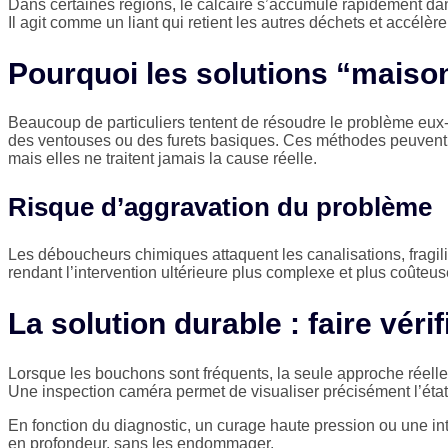
Dans certaines régions, le calcaire s’accumule rapidement dan
Il agit comme un liant qui retient les autres déchets et accélè
Pourquoi les solutions “maison
Beaucoup de particuliers tentent de résoudre le problème eu
des ventouses ou des furets basiques. Ces méthodes peuvent do
mais elles ne traitent jamais la cause réelle.
Risque d’aggravation du problème
Les déboucheurs chimiques attaquent les canalisations, fragili
rendant l’intervention ultérieure plus complexe et plus coûteus
La solution durable : faire véri
Lorsque les bouchons sont fréquents, la seule approche réelle
Une inspection caméra permet de visualiser précisément l’état 
En fonction du diagnostic, un curage haute pression ou une int
en profondeur, sans les endommager.