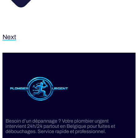
Next
Besoin d’un dépannage ? Votre plombier urgent
intervient 24h/24 partout en Belgique pour fuites et
débouchages. Service rapide et professionnel.