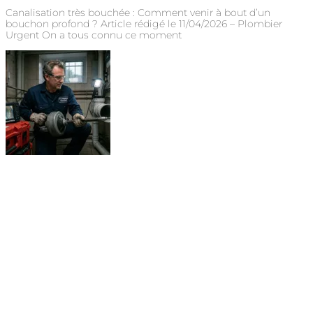
Canalisation très bouchée : Comment venir à bout d’un
bouchon profond ? Article rédigé le 11/04/2026 – Plombier
Urgent On a tous connu ce moment