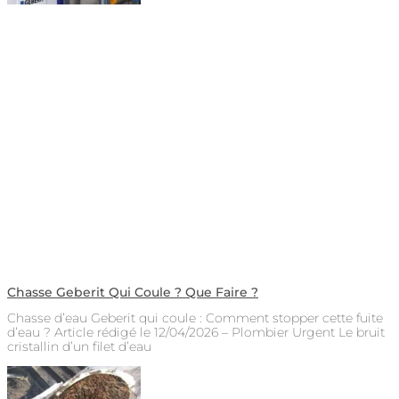
Chasse Geberit Qui Coule ? Que Faire ?
Chasse d’eau Geberit qui coule : Comment stopper cette fuite
d’eau ? Article rédigé le 12/04/2026 – Plombier Urgent Le bruit
cristallin d’un filet d’eau