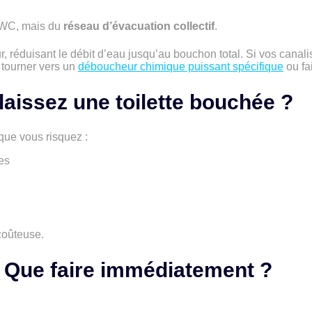
 WC, mais du
réseau d’évacuation collectif
.
ur, réduisant le débit d’eau jusqu’au bouchon total. Si vos canali
s tourner vers un
déboucheur chimique puissant spécifique
ou fa
laissez une toilette bouchée ?
 que vous risquez :
es
coûteuse.
 Que faire immédiatement ?