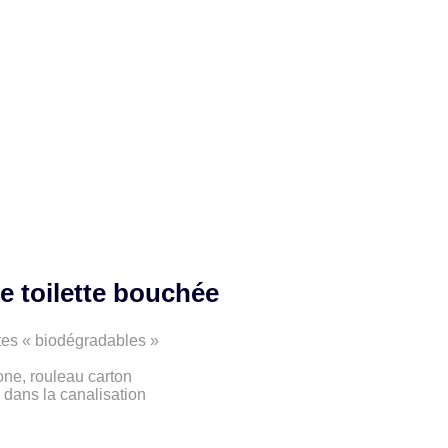
e toilette bouchée
tes « biodégradables »
one, rouleau carton
dans la canalisation
n