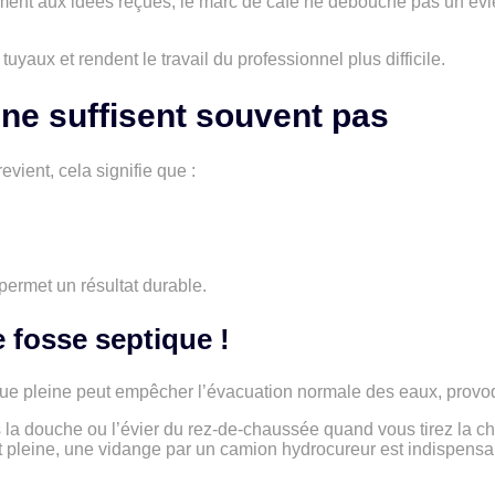
ent aux idées reçues, le marc de café ne débouche pas un évier
uyaux et rendent le travail du professionnel plus difficile.
ne suffisent souvent pas
ient, cela signifie que :
permet un résultat durable.
e fosse septique !
tique pleine peut empêcher l’évacuation normale des eaux, prov
la douche ou l’évier du rez-de-chaussée quand vous tirez la c
 est pleine, une vidange par un camion hydrocureur est indispen