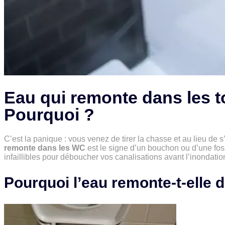
Eau qui remonte dans les to
Pourquoi ?
C’est la panique : vous venez de tirer la chasse et au lieu de s’
remonte dans les WC
est le signe d’un bouchon ou d’une fo
infaillibles pour déboucher vos canalisations avant l’inondatio
Pourquoi l’eau remonte-t-elle d