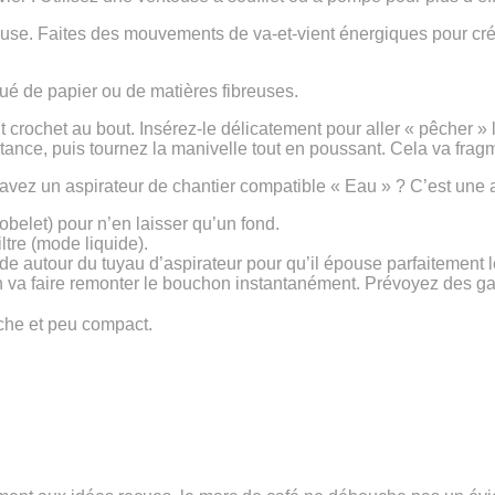
use. Faites des mouvements de va-et-vient énergiques pour cré
tué de papier ou de matières fibreuses.
 crochet au bout. Insérez-le délicatement pour aller « pêcher » l
istance, puis tournez la manivelle tout en poussant. Cela va fra
vez un aspirateur de chantier compatible « Eau » ? C’est une a
belet) pour n’en laisser qu’un fond.
iltre (mode liquide).
de autour du tuyau d’aspirateur pour qu’il épouse parfaitement le
on va faire remonter le bouchon instantanément. Prévoyez des ga
oche et peu compact.