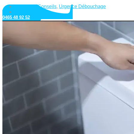
Astuces et Conseils
,
Urgence Débouchage
février 9, 2026
0465 48 92 52