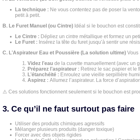
La technique :
Ne vous contentez pas de poser la vento
petit à petit.
B. Le Furet Manuel (ou Cintre)
Idéal si le bouchon est consti
Le Cintre :
Dépliez un cintre métallique et formez un petit
Le Furet :
Insérez la tête du furet jusqu’à sentir une rés
C. L’Aspirateur Eau et Poussière (La solution ultime)
Vous a
Videz l’eau
de la cuvette manuellement (avec un go
Préparez l’aspirateur :
Retirez le sac papier et le f
L’étanchéité :
Enroulez une vieille serpillière humi
Aspirez :
Allumez l’aspirateur. La force d’aspirati
⚠️ Ces solutions fonctionnent seulement si le bouchon est pr
3. Ce qu’il ne faut surtout pas faire
Utiliser des produits chimiques agressifs
Mélanger plusieurs produits (danger toxique)
Forcer avec des objets rigides