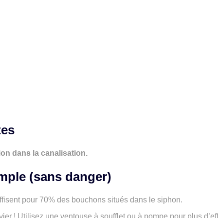
tes
ion dans la canalisation.
imple (sans danger)
suffisent pour 70% des bouchons situés dans le siphon.
ier ! Utilisez une ventouse à soufflet ou à pompe pour plus d’eff