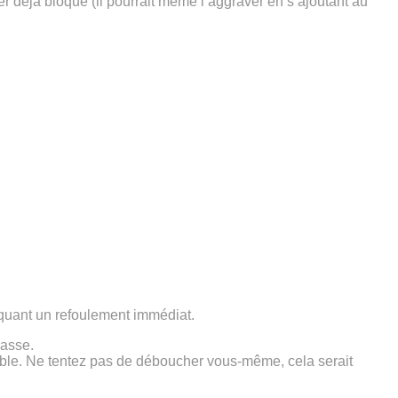
 déjà bloqué (il pourrait même l’aggraver en s’ajoutant au
oquant un refoulement immédiat.
hasse.
sable. Ne tentez pas de déboucher vous-même, cela serait