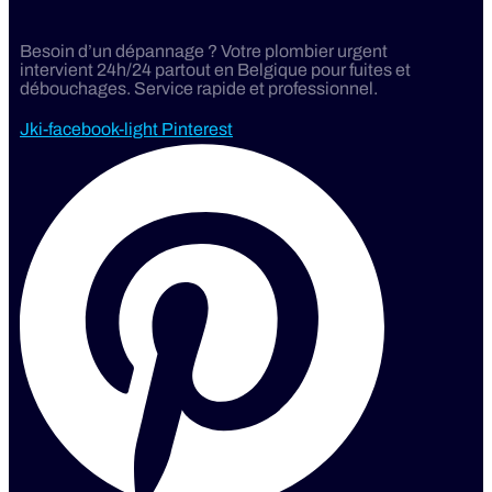
Besoin d’un dépannage ? Votre plombier urgent
intervient 24h/24 partout en Belgique pour fuites et
débouchages. Service rapide et professionnel.
Jki-facebook-light
Pinterest