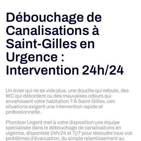
Débouchage de
Canalisations à
Saint-Gilles en
Urgence :
Intervention 24h/24
Un évier qui ne se vide plus, une douche qui refoule, des
WC qui débordent ou des mauvaises odeurs qui
envahissent votre habitation ? À Saint-Gilles, ces
situations exigent une intervention rapide et
professionnelle.
Plombier Urgent met à votre disposition une équipe
spécialisée dans le débouchage de canalisations en
urgence, disponible 24h/24 et 7j/7 pour résoudre tous vos
problèmes d’évacuation, du simple ralentissement au