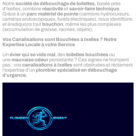
Notre
société de débouchage de toilettes
, basée prés
d’Ixelles, combine
réactivité
et
savoir-faire technique
.
Grâce à un
parc matériel de pointe
(camions hydrocureurs,
caméras endoscopiques, furets électriques), nous identifions
et éradiquons tout
bouchon
, même les plus complexes
(accumulation de graisse, racines, objets).
Vos Canalisations sont Bouchées à Ixelles ? Notre
Expertise Locale à votre Service
Un
évier qui se vide mal
, des
toilettes bouchées
ou
une
mauvaise odeur
persistante ? Ces signes ne trompent
pas : vos
canalisations à Ixelles
sont obstruées et réclament
l’expertise d’un
plombier spécialisé en débouchage
d’urgence
.