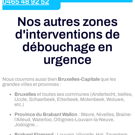
0465 48 92 52
Nos autres zones
d'interventions de
débouchage en
urgence
Nous couvrons aussi bien
Bruxelles-Capitale
que les
grandes villes et provinces :
Bruxelles
et toutes ses communes (Anderlecht, Ixelles,
Uccle, Schaerbeek, Etterbeek, Molenbeek, Woluwe,
etc.)
Province du Brabant Wallon
: Wavre, Nivelles, Braine-
l’Alleud, Waterloo, Ottignies-Louvain-la-Neuve,
Jodoigne…
Brabant Flamand
: Louvain, Vilvorde, Hal, Zaventem,