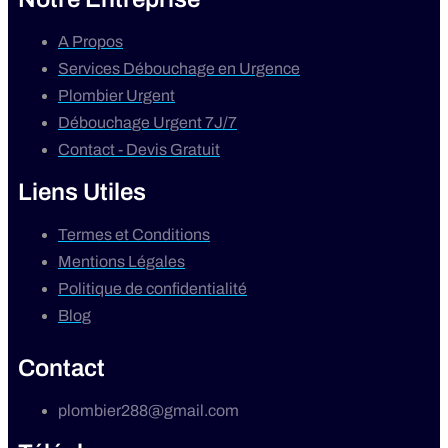
A Propos
Services Débouchage en Urgence
Plombier Urgent
Débouchage Urgent 7J/7
Contact - Devis Gratuit
Liens Utiles
Termes et Conditions
Mentions Légales
Politique de confidentialité
Blog
Contact
plombier288@gmail.com