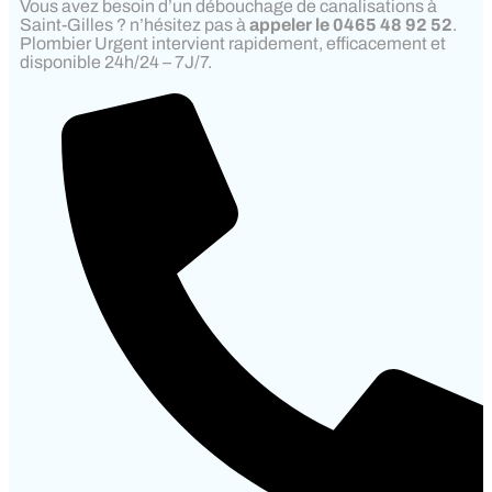
Vous avez besoin d’un débouchage de canalisations à
Saint-Gilles ? n’hésitez pas à
appeler le 0465 48 92 52
.
Plombier Urgent intervient rapidement, efficacement et
disponible 24h/24 – 7J/7.