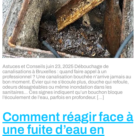
Astuces et Conseils juin 23, 2025 Débouchage de
canalisations à Bruxelles : quand faire appel à un
professionnel ? Une canalisation bouchée n’arrive jamais au
bon moment. Évier qui ne s’écoule plus, douche qui refoule,
odeurs désagréables ou même inondation dans les
sanitaires… Ces signes indiquent qu’un bouchon bloque
l’écoulement de l’eau, parfois en profondeur. […]
Comment réagir face à
une fuite d’eau en