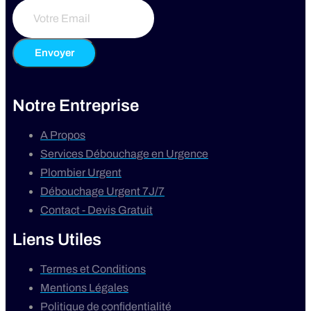
Envoyer
Notre Entreprise
A Propos
Services Débouchage en Urgence
Plombier Urgent
Débouchage Urgent 7J/7
Contact - Devis Gratuit
Liens Utiles
Termes et Conditions
Mentions Légales
Politique de confidentialité