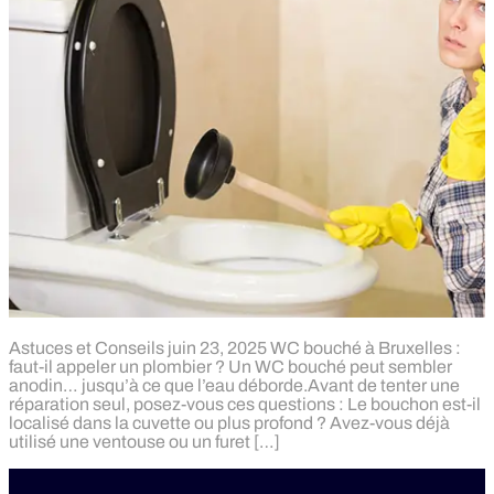
Astuces et Conseils juin 23, 2025 WC bouché à Bruxelles :
faut-il appeler un plombier ? Un WC bouché peut sembler
anodin… jusqu’à ce que l’eau déborde.Avant de tenter une
réparation seul, posez-vous ces questions : Le bouchon est-il
localisé dans la cuvette ou plus profond ? Avez-vous déjà
utilisé une ventouse ou un furet […]